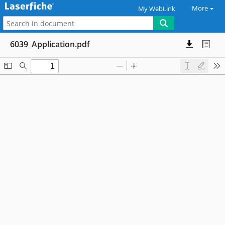
More
My WebLink
6039_Application.pdf