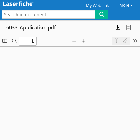
More
My WebLink
6033_Application.pdf