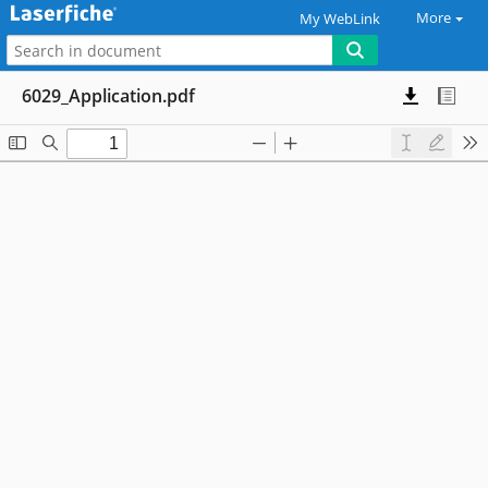
More
My WebLink
6029_Application.pdf