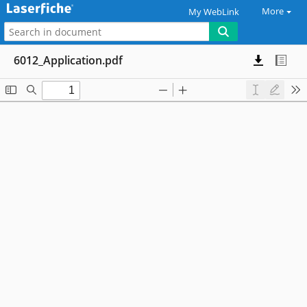
More
My WebLink
6012_Application.pdf