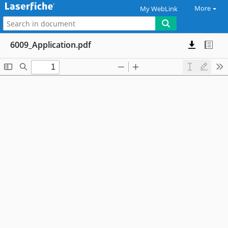
More
My WebLink
6009_Application.pdf