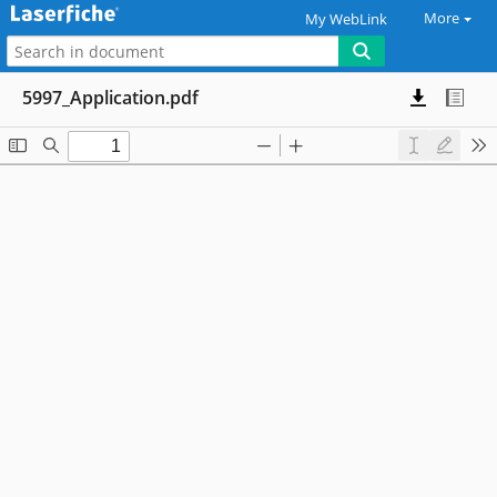
More
My WebLink
5997_Application.pdf