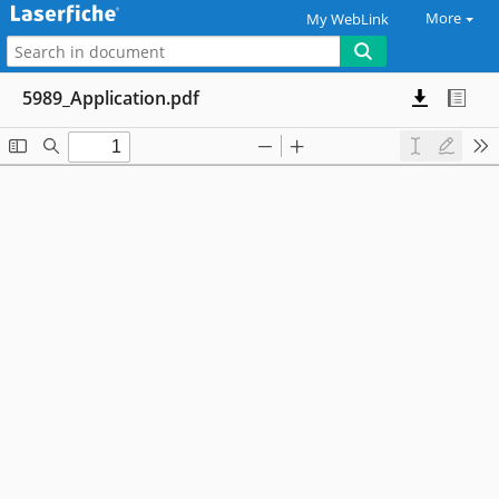
More
My WebLink
5989_Application.pdf