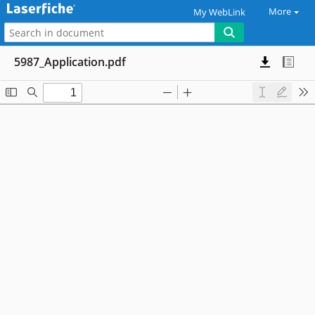
More
My WebLink
5987_Application.pdf