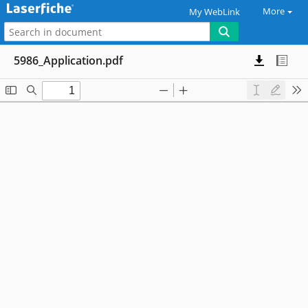
More
My WebLink
5986_Application.pdf