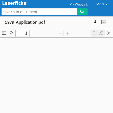
More
My WebLink
5979_Application.pdf