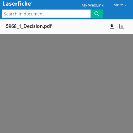
More
My WebLink
5968_1_Decision.pdf