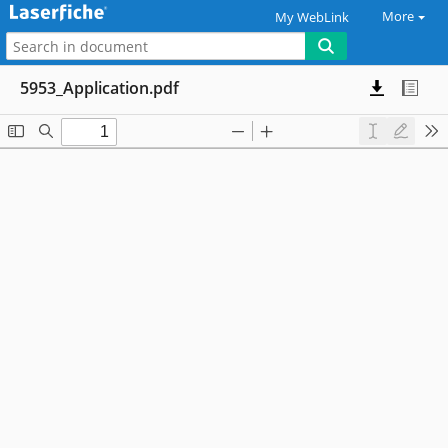
More
My WebLink
5953_Application.pdf