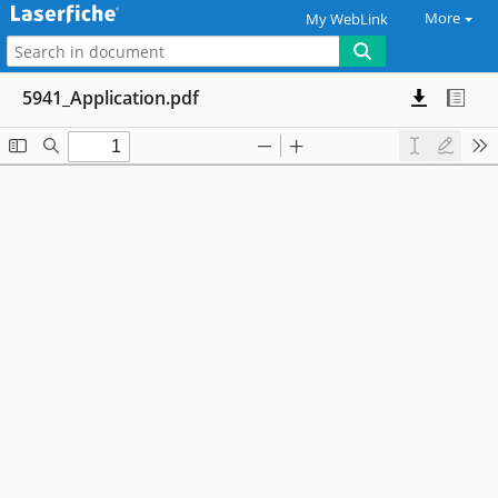
More
My WebLink
5941_Application.pdf