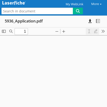
More
My WebLink
5936_Application.pdf