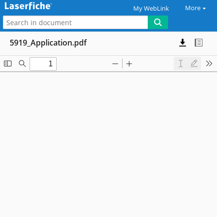
More
My WebLink
5919_Application.pdf