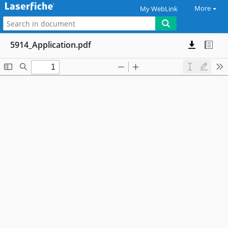
More
My WebLink
5914_Application.pdf