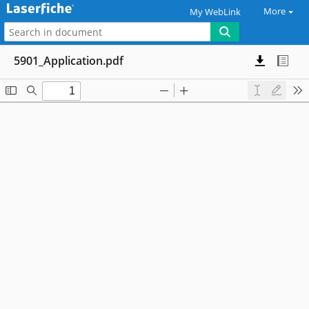
More
My WebLink
5901_Application.pdf