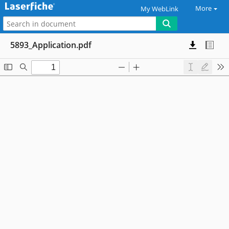
More
My WebLink
5893_Application.pdf