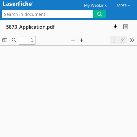
More
My WebLink
5873_Application.pdf