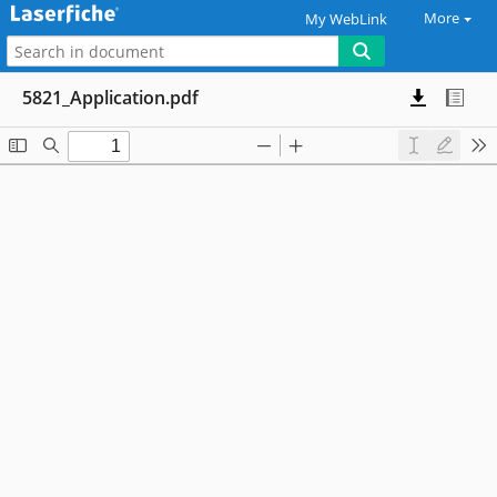
More
My WebLink
5821_Application.pdf