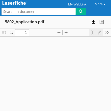
More
My WebLink
5802_Application.pdf