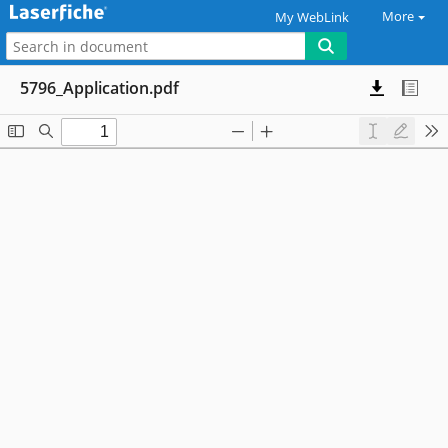
More
My WebLink
5796_Application.pdf