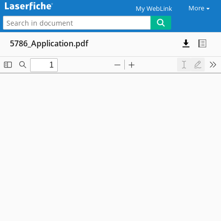
More
My WebLink
5786_Application.pdf