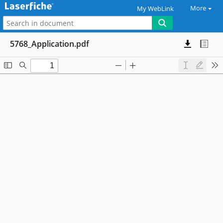
More
My WebLink
5768_Application.pdf