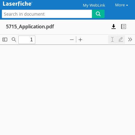
More
My WebLink
5715_Application.pdf