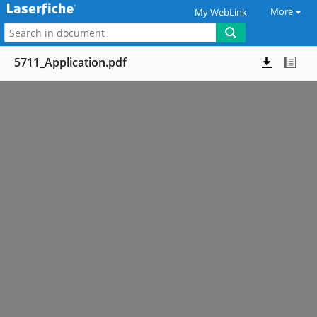
More
My WebLink
5711_Application.pdf