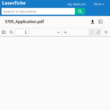
More
My WebLink
5705_Application.pdf