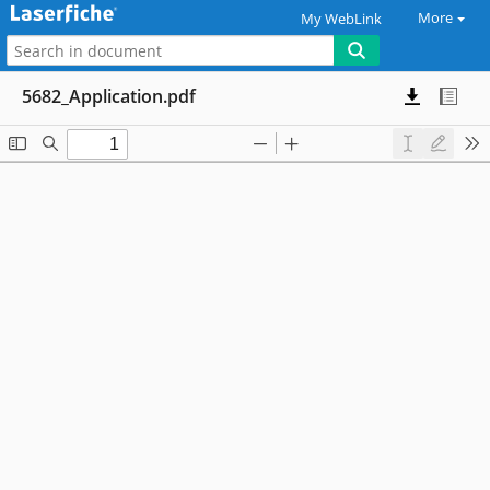
More
My WebLink
5682_Application.pdf