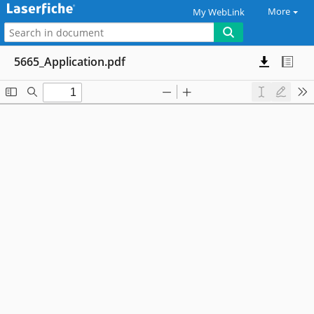
More
My WebLink
5665_Application.pdf