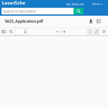
More
My WebLink
5625_Application.pdf