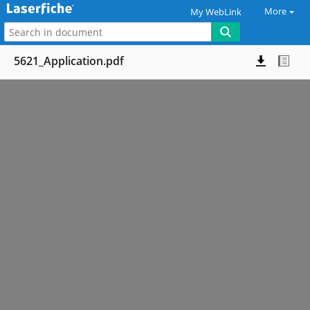
More
My WebLink
5621_Application.pdf