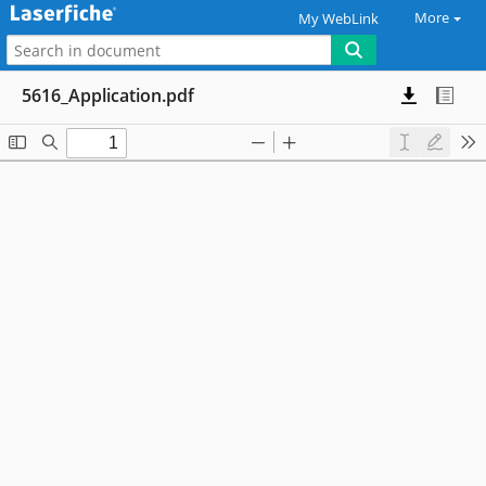
More
My WebLink
5616_Application.pdf