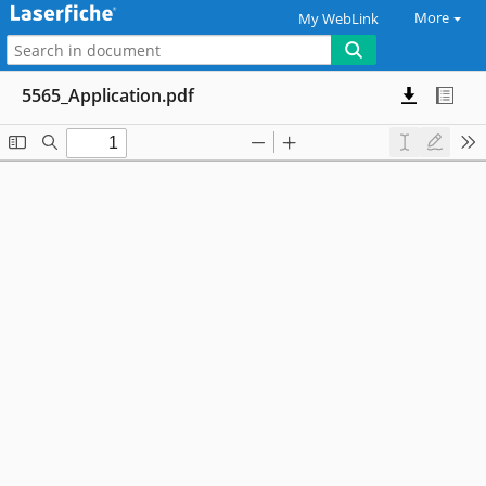
More
My WebLink
5565_Application.pdf