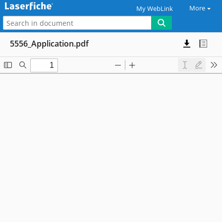
More
My WebLink
5556_Application.pdf