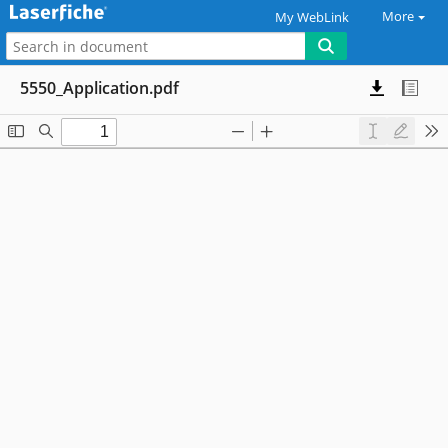
More
My WebLink
5550_Application.pdf