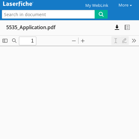
More
My WebLink
5535_Application.pdf