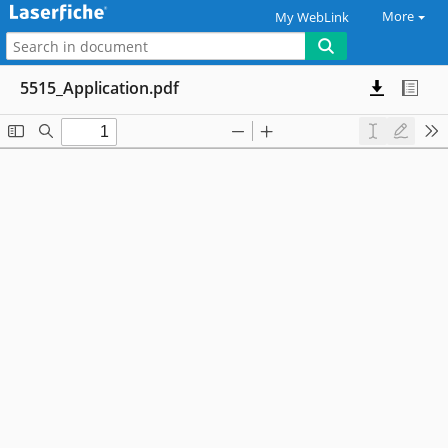
More
My WebLink
5515_Application.pdf