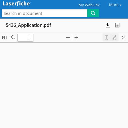
More
My WebLink
5436_Application.pdf