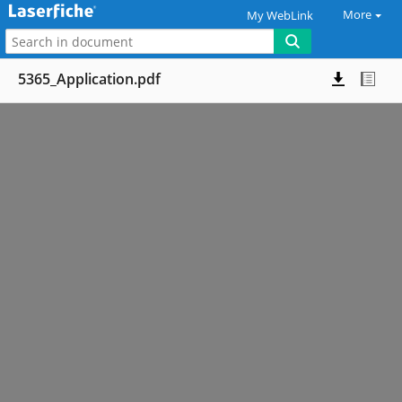
More
My WebLink
5365_Application.pdf