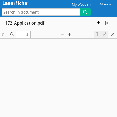
More
My WebLink
172_Application.pdf