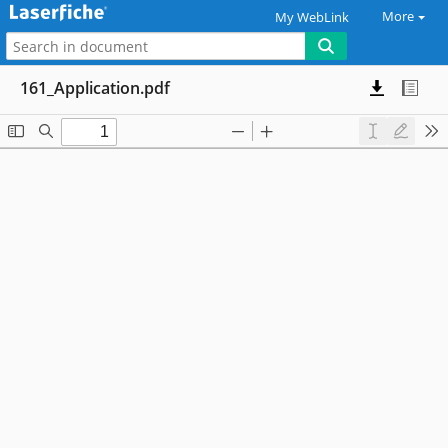
More
My WebLink
161_Application.pdf