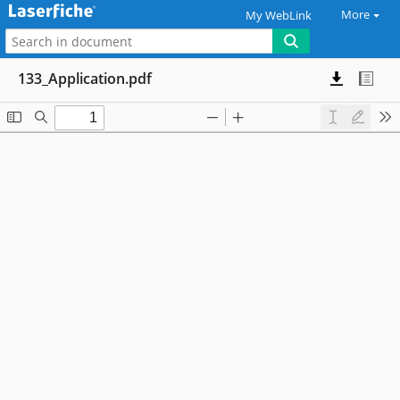
More
My WebLink
133_Application.pdf