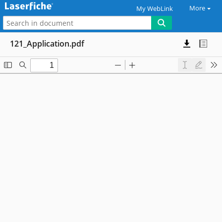
More
My WebLink
121_Application.pdf